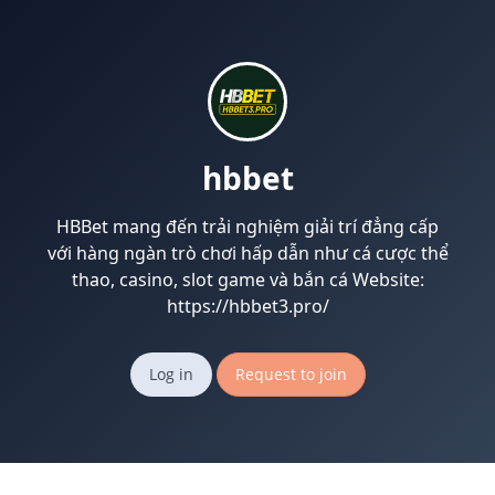
hbbet
HBBet mang đến trải nghiệm giải trí đẳng cấp
với hàng ngàn trò chơi hấp dẫn như cá cược thể
thao, casino, slot game và bắn cá Website:
https://hbbet3.pro/
Log in
Request to join